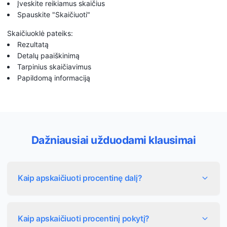
Įveskite reikiamus skaičius
Spauskite "Skaičiuoti"
Skaičiuoklė pateiks:
Rezultatą
Detalų paaiškinimą
Tarpinius skaičiavimus
Papildomą informaciją
Dažniausiai užduodami klausimai
Kaip apskaičiuoti procentinę dalį?
Procentinė dalis apskaičiuojama dauginant skaičių iš
procento ir dalinant iš 100. Pavyzdžiui, 20% nuo 50 yra:
Kaip apskaičiuoti procentinį pokytį?
50 × (20 ÷ 100) = 10.