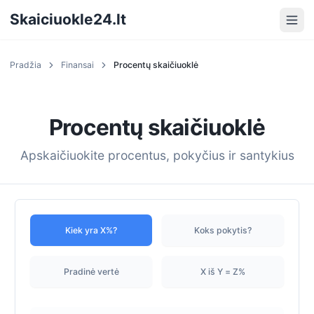
Skaiciuokle24.lt
Pradžia
Finansai
Procentų skaičiuoklė
Procentų skaičiuoklė
Apskaičiuokite procentus, pokyčius ir santykius
Kiek yra X%?
Koks pokytis?
Pradinė vertė
X iš Y = Z%