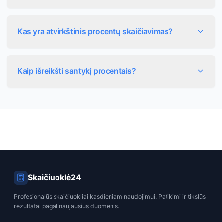
Procentinis pokytis apskaičiuojamas atimant pradinę
vertę iš galutinės, dalinant iš pradinės vertės ir dauginant
Kas yra atvirkštinis procentų skaičiavimas?
iš 100. Pavyzdžiui, pokytis nuo 100 iki 120 yra: ((120 -
100) ÷ 100) × 100 = 20%.
Atvirkštinis skaičiavimas leidžia rasti pradinę vertę, kai
žinome galutinę vertę ir procentinį pokytį. Pavyzdžiui, jei
Kaip išreikšti santykį procentais?
vertė padidėjo 20% iki 120, pradinė vertė buvo 100.
Santykis procentais gaunamas padalijus pirmą skaičių iš
antro ir padauginus iš 100. Pavyzdžiui, 30 ir 60 santykis
yra: (30 ÷ 60) × 100 = 50%.
Skaičiuoklė24
Profesionalūs skaičiuokliai kasdieniam naudojimui. Patikimi ir tikslūs
rezultatai pagal naujausius duomenis.